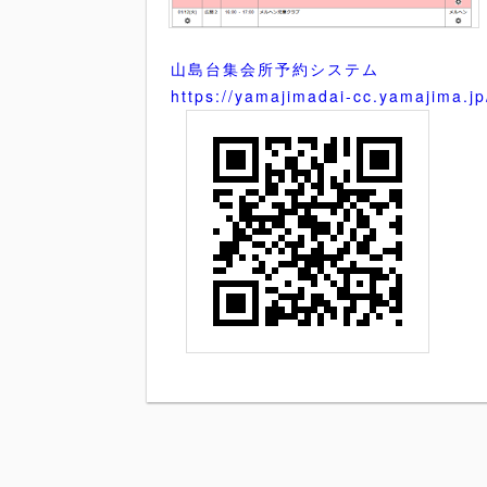
山島台集会所予約システム
https://yamajimadai-cc.yamajima.jp