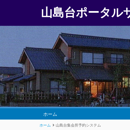
山島台ポータル
ホーム
ホーム
山島台集会所予約システム