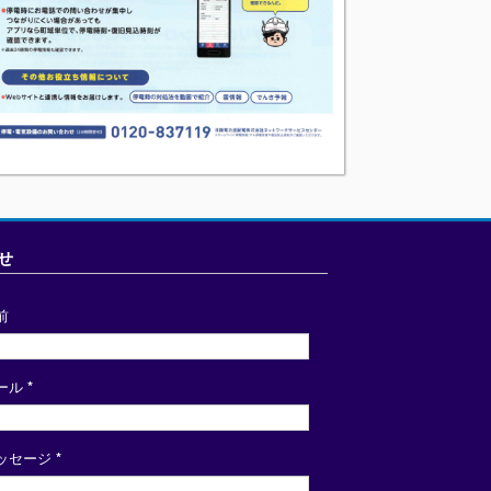
せ
前
ール
*
ッセージ
*